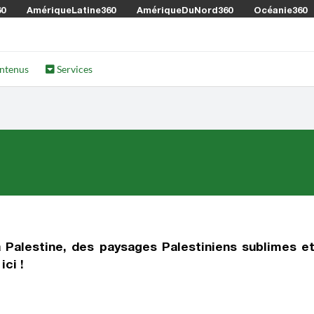
60
AmériqueLatine360
AmériqueDuNord360
Océanie360
ntenus
Services
 Palestine
, des paysages Palestiniens sublimes e
ci !