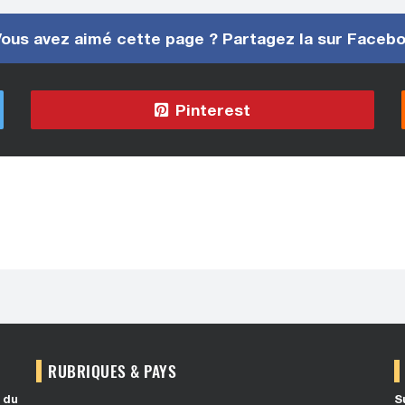
ous avez aimé cette page ? Partagez la sur Faceb
Pinterest
RUBRIQUES & PAYS
 du
S