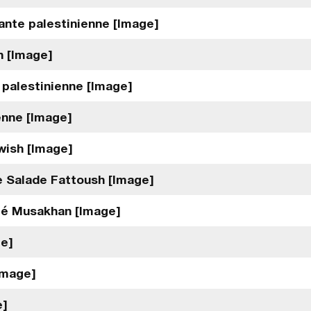
tante palestinienne [Image]
n [Image]
palestinienne [Image]
enne [Image]
wish [Image]
e Salade Fattoush [Image]
mé Musakhan [Image]
ge]
Image]
e]