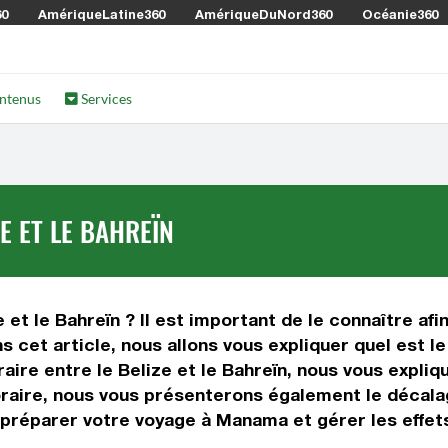
60
AmériqueLatine360
AmériqueDuNord360
Océanie360
ntenus
Services
E ET LE BAHREÏN
 et le Bahreïn ? Il est important de le connaître afin
s cet article, nous allons vous expliquer quel est 
e entre le Belize et le Bahreïn, nous vous explique
oraire, nous vous présenterons également le décala
r préparer votre voyage à Manama et gérer les effet