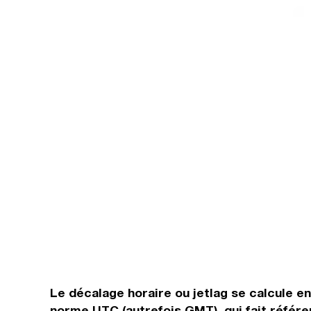
Le décalage horaire ou jetlag se calcule e
norme UTC (autrefois GMT), qui fait référen