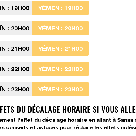
N : 19H00
YÉMEN : 19H00
N : 20H00
YÉMEN : 20H00
N : 21H00
YÉMEN : 21H00
N : 22H00
YÉMEN : 22H00
N : 23H00
YÉMEN : 23H00
FFETS DU DÉCALAGE HORAIRE SI VOUS ALL
tement l'effet du décalage horaire en allant à Sanaa
es conseils et astuces pour réduire les effets indés