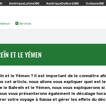
60
AmériqueLatine360
AmériqueDuNord360
Océanie360
ntenus
Services
EÏN ET LE YÉMEN
ïn et le Yémen ? Il est important de le connaître afi
ns cet article, nous allons vous expliquer quel est 
le Bahreïn et le Yémen, nous vous expliquerons si o
nous vous présenterons également le décalage horai
er votre voyage à Sanaa et gérer les effets du déca