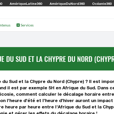
60
AmériqueLatine360
AmériqueDuNord360
Océanie360
ntenus
Services
UE DU SUD ET LA CHYPRE DU NORD (CHYPR
 du Sud et la Chypre du Nord (Chypre) ? Il est impor
nd il est par exemple 5H en Afrique du Sud. Dans ce
Nicosie, comment calculer le décalage horaire entre
non l’heure d’été et l’heure d’hiver auront un impact
 heure par heure entre l'Afrique du Sud et la Chyp
ie et gérer les effets du décalage horaire !