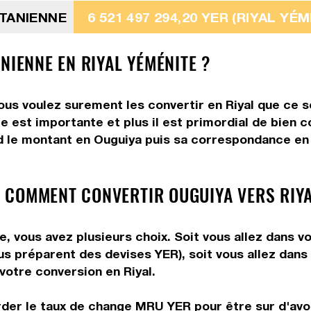
ITANIENNE
6 521 497 294,20 YER (RIYAL YÉ
NIENNE EN RIYAL YÉMÉNITE ?
ous voulez surement les convertir en Riyal que ce s
e est importante et plus il est primordial de bien c
d le montant en Ouguiya puis sa correspondance en Ri
 COMMENT CONVERTIR OUGUIYA VERS RIYA
, vous avez plusieurs choix. Soit vous allez dans v
vous préparent des devises YER), soit vous allez da
 votre conversion en Riyal.
rder le taux de change MRU YER pour être sur d'avoir