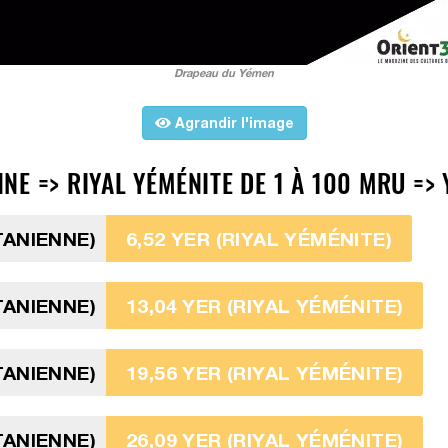
Drapeau du Yémen
Agrandir l'image
E => RIYAL YÉMÉNITE DE 1 À 100 MRU => 
TANIENNE)
6,52 YER (RIYAL YÉMÉNITE)
TANIENNE)
13,04 YER (RIYAL YÉMÉNITE)
TANIENNE)
19,56 YER (RIYAL YÉMÉNITE)
TANIENNE)
26,09 YER (RIYAL YÉMÉNITE)