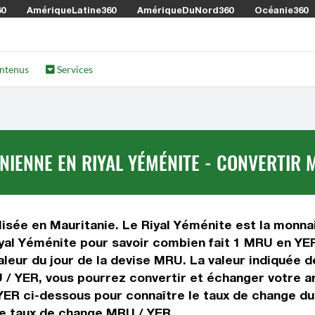
60
AmériqueLatine360
AmériqueDuNord360
Océanie360
ntenus
Services
IENNE EN RIYAL YÉMÉNITE - CONVERTIR 
isée en Mauritanie. Le Riyal Yéménite est la monnai
yal Yéménite pour savoir combien fait 1 MRU en YER 
aleur du jour de la devise MRU. La valeur indiquée d
 / YER, vous pourrez convertir et échanger votre a
 YER ci-dessous pour connaître le taux de change du
le taux de change MRU / YER.