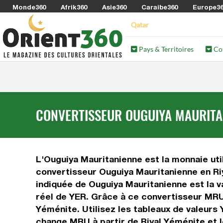
Monde360
Afrik360
Asie360
Caraibe360
Europe3
Qatar
Pays & Territoires
Co
CONVERTISSEUR OUGUIYA MAURITAN
L'Ouguiya Mauritanienne est la monnaie util
convertisseur Ouguiya Mauritanienne en Ri
indiquée de Ouguiya Mauritanienne est la v
réel de YER. Grâce à ce convertisseur MRU
Yéménite. Utilisez les tableaux de valeurs
change MRU à partir de Riyal Yéménite et 