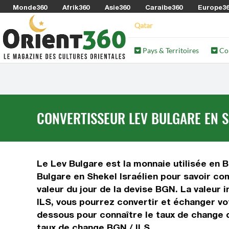
Monde360
Afrik360
Asie360
Caraibe360
Europe3
Qatar
Pays & Territoires
Co
CONVERTISSEUR LEV BULGARE EN SH
Le Lev Bulgare est la monnaie utilisée en Bu
Bulgare en Shekel Israélien pour savoir com
valeur du jour de la devise BGN. La valeur 
ILS, vous pourrez convertir et échanger vot
dessous pour connaître le taux de change du
taux de change BGN / ILS.