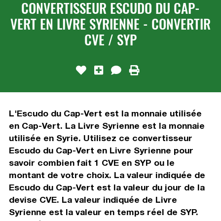
CONVERTISSEUR ESCUDO DU CAP-
VERT EN LIVRE SYRIENNE - CONVERTIR
CVE / SYP
L'Escudo du Cap-Vert est la monnaie utilisée
en Cap-Vert. La Livre Syrienne est la monnaie
utilisée en Syrie. Utilisez ce convertisseur
Escudo du Cap-Vert en Livre Syrienne pour
savoir combien fait 1 CVE en SYP ou le
montant de votre choix. La valeur indiquée de
Escudo du Cap-Vert est la valeur du jour de la
devise CVE. La valeur indiquée de Livre
Syrienne est la valeur en temps réel de SYP.