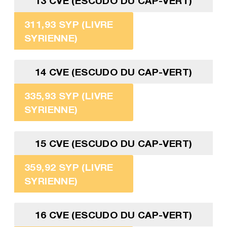
13 CVE (ESCUDO DU CAP-VERT)
311,93 SYP (LIVRE
SYRIENNE)
14 CVE (ESCUDO DU CAP-VERT)
335,93 SYP (LIVRE
SYRIENNE)
15 CVE (ESCUDO DU CAP-VERT)
359,92 SYP (LIVRE
SYRIENNE)
16 CVE (ESCUDO DU CAP-VERT)