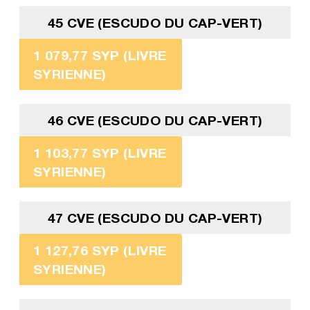
45 CVE (ESCUDO DU CAP-VERT)
1 079,77 SYP (LIVRE
SYRIENNE)
46 CVE (ESCUDO DU CAP-VERT)
1 103,77 SYP (LIVRE
SYRIENNE)
47 CVE (ESCUDO DU CAP-VERT)
1 127,76 SYP (LIVRE
SYRIENNE)