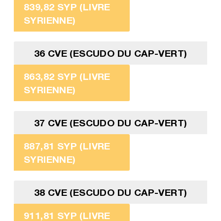
839,82 SYP (LIVRE
SYRIENNE)
36 CVE (ESCUDO DU CAP-VERT)
863,82 SYP (LIVRE
SYRIENNE)
37 CVE (ESCUDO DU CAP-VERT)
887,81 SYP (LIVRE
SYRIENNE)
38 CVE (ESCUDO DU CAP-VERT)
911,81 SYP (LIVRE