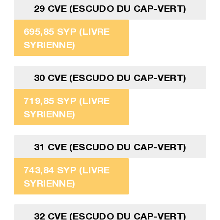
29 CVE (ESCUDO DU CAP-VERT)
695,85 SYP (LIVRE
SYRIENNE)
30 CVE (ESCUDO DU CAP-VERT)
719,85 SYP (LIVRE
SYRIENNE)
31 CVE (ESCUDO DU CAP-VERT)
743,84 SYP (LIVRE
SYRIENNE)
32 CVE (ESCUDO DU CAP-VERT)