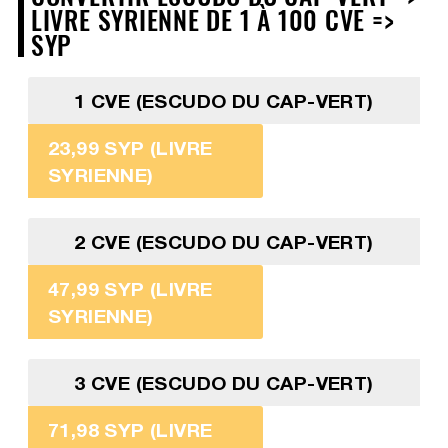
LIVRE SYRIENNE DE 1 À 100 CVE =>
SYP
1 CVE (ESCUDO DU CAP-VERT)
23,99 SYP (LIVRE
SYRIENNE)
2 CVE (ESCUDO DU CAP-VERT)
47,99 SYP (LIVRE
SYRIENNE)
3 CVE (ESCUDO DU CAP-VERT)
71,98 SYP (LIVRE