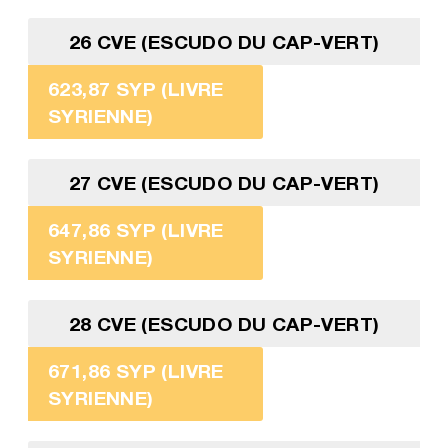
26 CVE (ESCUDO DU CAP-VERT)
623,87 SYP (LIVRE
SYRIENNE)
27 CVE (ESCUDO DU CAP-VERT)
647,86 SYP (LIVRE
SYRIENNE)
28 CVE (ESCUDO DU CAP-VERT)
671,86 SYP (LIVRE
SYRIENNE)