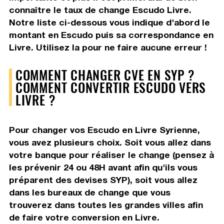
connaître le taux de change Escudo Livre.
Notre liste ci-dessous vous indique d'abord le
montant en Escudo puis sa correspondance en
Livre. Utilisez la pour ne faire aucune erreur !
COMMENT CHANGER CVE EN SYP ?
COMMENT CONVERTIR ESCUDO VERS
LIVRE ?
Pour changer vos Escudo en Livre Syrienne,
vous avez plusieurs choix. Soit vous allez dans
votre banque pour réaliser le change (pensez à
les prévenir 24 ou 48H avant afin qu'ils vous
préparent des devises SYP), soit vous allez
dans les bureaux de change que vous
trouverez dans toutes les grandes villes afin
de faire votre conversion en Livre.