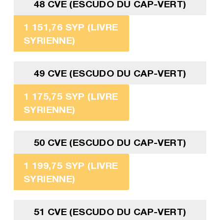
48 CVE (ESCUDO DU CAP-VERT)
1 151,76 SYP (LIVRE
SYRIENNE)
49 CVE (ESCUDO DU CAP-VERT)
1 175,75 SYP (LIVRE
SYRIENNE)
50 CVE (ESCUDO DU CAP-VERT)
1 199,75 SYP (LIVRE
SYRIENNE)
51 CVE (ESCUDO DU CAP-VERT)