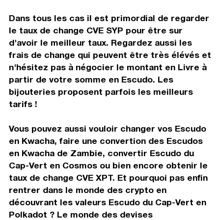
Dans tous les cas il est primordial de regarder
le taux de change CVE SYP pour être sur
d'avoir le meilleur taux. Regardez aussi les
frais de change qui peuvent être très élévés et
n'hésitez pas à négocier le montant en Livre à
partir de votre somme en Escudo. Les
bijouteries proposent parfois les meilleurs
tarifs !
Vous pouvez aussi vouloir changer vos Escudo
en Kwacha, faire une convertion des Escudos
en Kwacha de Zambie, convertir Escudo du
Cap-Vert en Cosmos ou bien encore obtenir le
taux de change CVE XPT. Et pourquoi pas enfin
rentrer dans le monde des crypto en
découvrant les valeurs Escudo du Cap-Vert en
Polkadot ? Le monde des devises