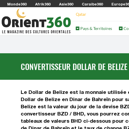
Monde360
Afrik360
Asie360
Caraibe360
Europe3
Qatar
Pays & Territoires
Co
CONVERTISSEUR DOLLAR DE BELIZE
Le Dollar de Belize est la monnaie utilisée 
Dollar de Belize en Dinar de Bahreïn pour 
Belize est la valeur du jour de la devise B
convertisseur BZD / BHD, vous pourrez conv
tableaux de valeurs BHD ci-dessous pour co
de Dinar de Bahreïn et le taux de change B