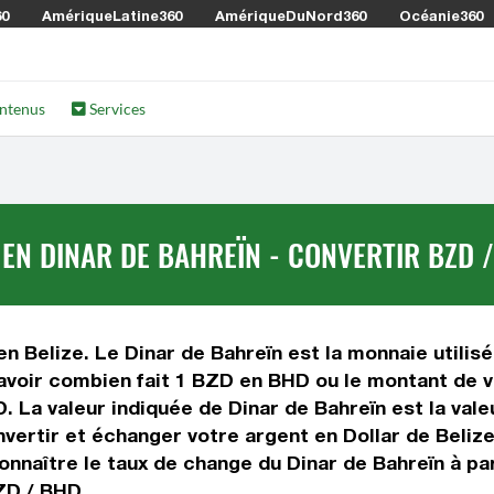
60
AmériqueLatine360
AmériqueDuNord360
Océanie360
ntenus
Services
 EN DINAR DE BAHREÏN - CONVERTIR BZD 
en Belize. Le Dinar de Bahreïn est la monnaie utilis
savoir combien fait 1 BZD en BHD ou le montant de vo
ZD. La valeur indiquée de Dinar de Bahreïn est la va
ertir et échanger votre argent en Dollar de Belize 
nnaître le taux de change du Dinar de Bahreïn à par
ZD / BHD.